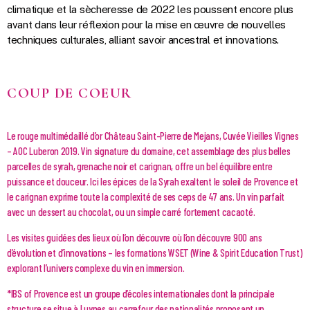
climatique et la sècheresse de 2022 les poussent encore plus
avant dans leur réflexion pour la mise en œuvre de nouvelles
techniques culturales, alliant savoir ancestral et innovations.
COUP DE COEUR
Le rouge multimédaillé d’or Château Saint-Pierre de Mejans, Cuvée Vieilles Vignes
– AOC Luberon 2019. Vin signature du domaine, cet assemblage des plus belles
parcelles de syrah, grenache noir et carignan, offre un bel équilibre entre
puissance et douceur. Ici les épices de la Syrah exaltent le soleil de Provence et
le carignan exprime toute la complexité de ses ceps de 47 ans. Un vin parfait
avec un dessert au chocolat, ou un simple carré fortement cacaoté.
Les visites guidées des lieux où l’on découvre où l’on découvre 900 ans
d’évolution et d’innovations – les formations WSET (Wine & Spirit Education Trust)
explorant l’univers complexe du vin en immersion.
*IBS of Provence est un groupe d’écoles internationales dont la principale
structure se situe à Luynes au carrefour des nationalités proposant un