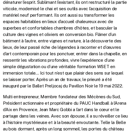
dénaturer l’esprit. Sublimant l’existant, ils ont restructuré la partie
viticole, modernisé le chai et ses outils avec l’acquisition de
matériel neuf performant. Ils ont aussi su transformer les
espaces habitables en lieux d’accueil chaleureux avec de
superbes et confortables chambres d’hôtes, et basculer la
culture des vignes et oliviers en conversion bio. Flâner d’un
bâtiment à l’autre, entre vignes et nature, à la découverte des
lieux, de leur passé riche de légendes à raconter et d’œuvres
d’art contemporain pour les ponctuer, entrer dans la chapelle, en
ressentir les vibrations profondes, vivre l’expérience d’une
simple dégustation ou d’une véritable formation WSET en
immersion totale… Ici tout n’est que plaisir des sens sur lequel
se laisser porter. Après un an de travaux, le prieuré a été
inauguré par le Ballet Preljocaj du Pavillon Noir le 19 mai 2022.
Multi entrepreneur, Membre fondateur des Mécènes du Sud,
Président actionnaire et propriétaire du PAUC Handball à l’Arena
d’Aix en Provence, Jean Marc Gobbi a l’art dans le cœur et le
partage dans les veines. Avec son épouse, il a su réveiller ce lieu
à l’histoire mystérieuse et à la beauté envoutante. Telle la Belle
au bois dormant, après un long sommeil, les portes du château