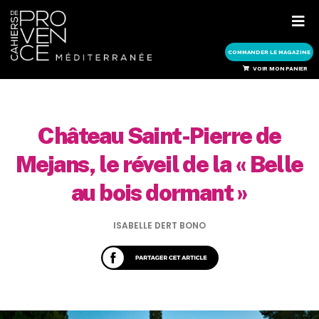
COMMANDER LE MAGAZINE
COMMANDER LE MAGAZINE
VOIR MON PANIER
Château Saint-Pierre de
Mejans, le réveil de la « Belle
au bois dormant »
ISABELLE DERT BONO