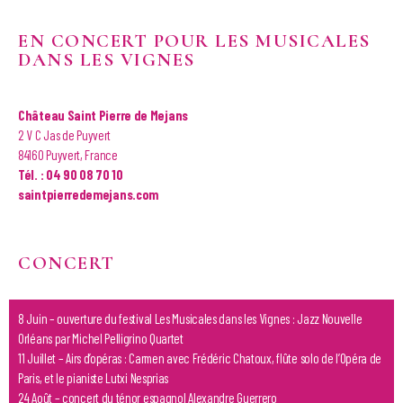
EN CONCERT POUR LES MUSICALES
DANS LES VIGNES
Château Saint Pierre de Mejans
2 V C Jas de Puyvert
84160 Puyvert, France
Tél. : 04 90 08 70 10
saintpierredemejans.com
CONCERT
8 Juin – ouverture du festival Les Musicales dans les Vignes : Jazz Nouvelle
Orléans par Michel Pelligrino Quartet
11 Juillet – Airs d’opéras : Carmen avec Frédéric Chatoux, flûte solo de l’Opéra de
Paris, et le pianiste Lutxi Nesprias
24 Août – concert du ténor espagnol Alexandre Guerrero