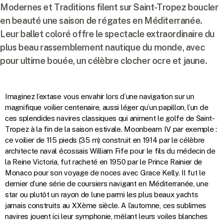
Modernes et Traditions filent sur Saint-Tropez boucler
en beauté une saison de régates en Méditerranée.
Leur ballet coloré offre le spectacle extraordinaire du
plus beau rassemblement nautique du monde, avec
pour ultime bouée, un célèbre clocher ocre et jaune.
Imaginez l’extase vous envahir lors d’une navigation sur un
magnifique voilier centenaire, aussi léger qu’un papillon, l’un de
ces splendides navires classiques qui animent le golfe de Saint-
Tropez à la fin de la saison estivale. Moonbeam IV par exemple :
ce voilier de 115 pieds (35 m) construit en 1914 par le célèbre
architecte naval écossais William Fife pour le fils du médecin de
la Reine Victoria, fut racheté en 1950 par le Prince Rainier de
Monaco pour son voyage de noces avec Grace Kelly. Il fut le
dernier d’une série de coursiers navigant en Méditerranée, une
star ou plutôt un rayon de lune parmi les plus beaux yachts
jamais construits au XXème siècle. A l’automne, ces sublimes
navires jouent ici leur symphonie, mêlant leurs voiles blanches