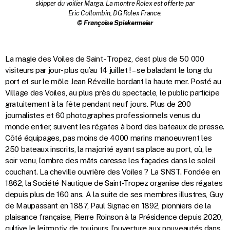
skipper
du voilier Marga. La montre Rolex est offerte par
Eric Collombin, DG Rolex France.
© Françoise Spiekermeier
La magie des Voiles de Saint- Tropez, c’est plus de 50 000
visiteurs par jour- plus qu’au 14 juillet ! – se baladant
le long du
port et sur le môle Jean Réveille bordant la haute mer. Posté au
Village des Voiles, au plus près du spectacle, le public participe
gratuitement à la fête pendant neuf jours.
Plus de 200
journalistes et 60 photographes professionnels venus du
monde entier, suivent les régates à bord des bateaux de presse.
Côté équipages, pas moins de 4000 marins manoeuvrent les
250 bateaux inscrits, la majorité ayant sa place au port, où, le
soir venu, l’ombre des mâts caresse les façades dans le soleil
couchant. La cheville ouvrière des Voiles ? La SNST. Fondée en
1862, la Société Nautique de Saint-Tropez organise des régates
depuis plus de 160 ans. A la suite de ses membres illustres, Guy
de Maupassant en 1887, Paul Signac en 1892, pionniers de la
plaisance française, Pierre Roinson à la Présidence depuis 2020,
cultive le leitmotiv de toujours, l’ouverture aux nouveautés dans