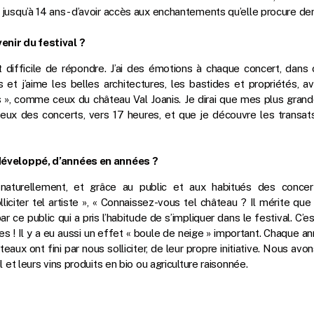
 jusqu’à 14 ans- d’avoir accès aux enchantements qu’elle procure de
enir du festival ?
t difficile de répondre. J’ai des émotions à chaque concert, dans
et j’aime les belles architectures, les bastides et propriétés, av
 », comme ceux du château Val Joanis. Je dirai que mes plus gran
lieux des concerts, vers 17 heures, et que je découvre les transat
 développé, d’années en années ?
naturellement, et grâce au public et aux habitués des concer
iciter tel artiste », « Connaissez-vous tel château ? Il mérite que 
r ce public qui a pris l’habitude de s’impliquer dans le festival. C’e
 ! Il y a eu aussi un effet « boule de neige » important. Chaque ann
eaux ont fini par nous solliciter, de leur propre initiative. Nous avo
l et leurs vins produits en bio ou agriculture raisonnée.