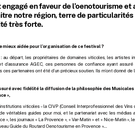
ut engagé en faveur de l’oenotourisme et
tre notre région, terre de particularités
té très forte.
 mieux aidée pour l’organisation de ce festival ?
 : au départ, les propriétaires de domaines viticoles, les artistes
inet d’assurance AGEC, ces personnes de confiance ayant assuré
 ces partenaires ont été d’un précieux soutien. Ils m’ont donné de l
uré avec fidélité la diffusion de la philosophie des Musicales :
ce »,
institutions viticoles – la CIVP (Conseil Interprofessionnel des Vin
 de véritables guides pour moi, et le partenariat avec les médias 
ce », les journaux « La Provence », « Var-Matin » et « Nice-Matin », l
nouveau Guide du Routard Oenotourisme en Provence »…