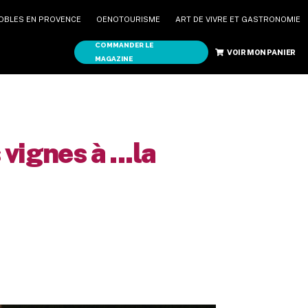
OBLES EN PROVENCE
OENOTOURISME
ART DE VIVRE ET GASTRONOMIE
COMMANDER LE
MAGAZINE
COMMANDER LE
VOIR MON PANIER
MAGAZINE
vignes à ...la