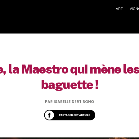
ART
VIGN
 la Maestro qui mène les 
baguette !
PAR ISABELLE DERT BONO