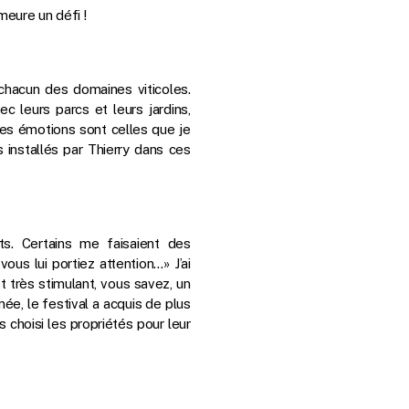
meure un défi !
 chacun des domaines viticoles.
ec leurs parcs et leurs jardins,
des émotions sont celles que je
s installés par Thierry dans ces
ts. Certains me faisaient des
vous lui portiez attention…» J’ai
st très stimulant, vous savez, un
ée, le festival a acquis de plus
ns choisi les propriétés pour leur