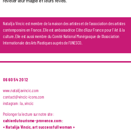
révéler leur magie et leurs rêves.
Natalija Vincic est membre de la maison des artistes et de l’association des artistes
contemporains en France. Elle est ambassadrice Côte d’Azur France pour l’ Art & la
culture. Elle est aussi membre du Comité National Monégasque de l’Association
Internationale des Arts Plastiques auprès de l’UNESCO.
06 60 54 20 12
www.natalijavincic.com
contact@vincic-icons.com
instagram : la_vincic
Prolonger la lecture sur notre site :
cahierdutourisme-provence.com :
« Natalija Vincic, art successfull woman »